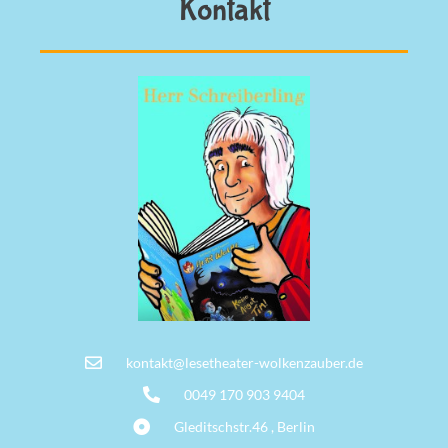
Kontakt
kontakt@lesetheater-wolkenzauber.de
0049 170 903 9404
Gleditschstr.46 , Berlin