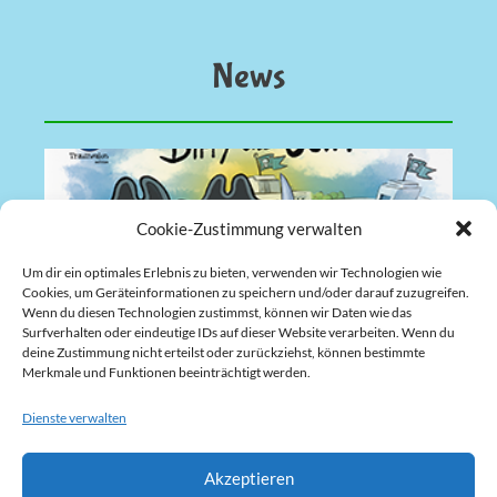
News
Cookie-Zustimmung verwalten
Um dir ein optimales Erlebnis zu bieten, verwenden wir Technologien wie
Cookies, um Geräteinformationen zu speichern und/oder darauf zuzugreifen.
Wenn du diesen Technologien zustimmst, können wir Daten wie das
Surfverhalten oder eindeutige IDs auf dieser Website verarbeiten. Wenn du
deine Zustimmung nicht erteilst oder zurückziehst, können bestimmte
Merkmale und Funktionen beeinträchtigt werden.
Biffy und Cliff „Die Zwillingspiraten“
Ein Projekt der Traumsalon edition + dem CLiff Hotel,
Dienste verwalten
Rügen
Weiterlesen »
Akzeptieren