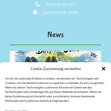
0049 170 903 9404
Gleditschstr.46 , Berlin
News
Cookie-Zustimmung verwalten
Um dir ein optimales Erlebnis zu bieten, verwenden wir Technologien wie
Cookies, um Geräteinformationen zu speichern und/oder darauf zuzugreifen.
Wenn du diesen Technologien zustimmst, können wir Daten wie das
Surfverhalten oder eindeutige IDs auf dieser Website verarbeiten. Wenn du
deine Zustimmung nicht erteilst oder zurückziehst, können bestimmte
Merkmale und Funktionen beeinträchtigt werden.
Biffy und Cliff „Die Zwillingspiraten“
Ein Projekt der Traumsalon edition + dem CLiff Hotel,
Dienste verwalten