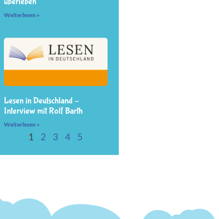
überleben
Weiterlesen »
Lesen in Deutschland –
Interview mit Rolf Barth
Weiterlesen »
1
2
3
4
5