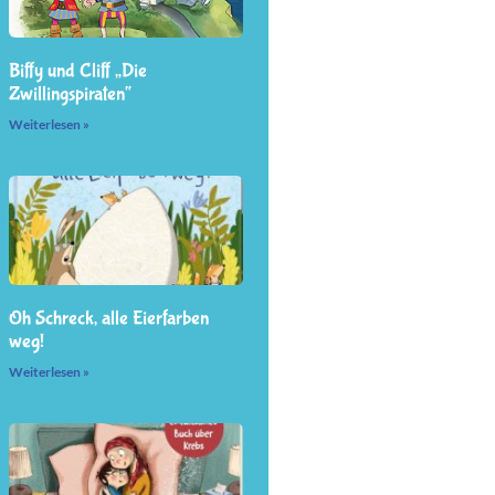
Biffy und Cliff „Die
Zwillingspiraten“
Weiterlesen »
Oh Schreck, alle Eierfarben
weg!
Weiterlesen »