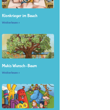
Klonkrieger im Bauch
Weiterlesen »
Mukis Wunsch-Baum
Weiterlesen »