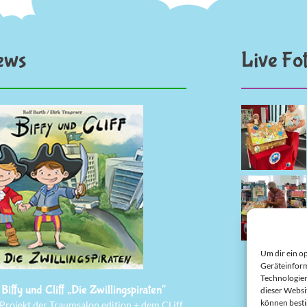
ews
Live Fo
Um dir ein o
Geräteinform
Technologien
Biffy und Cliff „Die Zwillingspiraten“
dieser Websi
können best
 Projekt der Traumsalon edition + dem CLiff