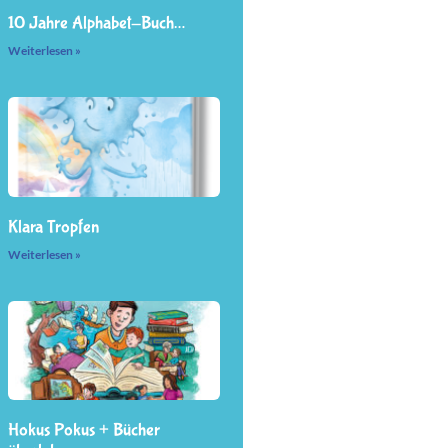
10 Jahre Alphabet-Buch…
Weiterlesen »
Klara Tropfen
Weiterlesen »
Hokus Pokus + Bücher