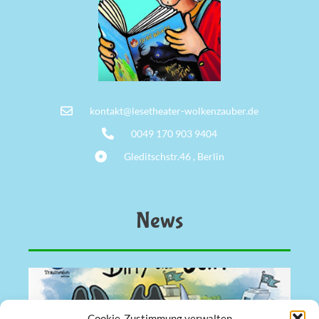
kontakt@lesetheater-wolkenzauber.de
0049 170 903 9404
Gleditschstr.46 , Berlin
News
Cookie-Zustimmung verwalten